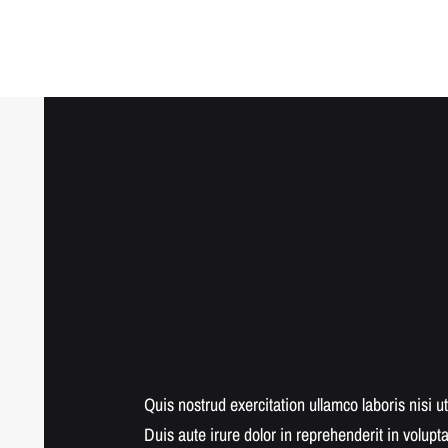
Testimonials
m dolore eu fugiat
Quis nostrud exercitation ullamco laboris nisi
nt in culpa qui
Duis aute irure dolor in reprehenderit in volupta