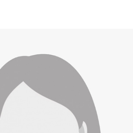
Duis aute irure dolor in reprehenderit in voluptate velit esse cillu
nulla pariatur. Excepteur sint occaecat cupidatat non proident, su