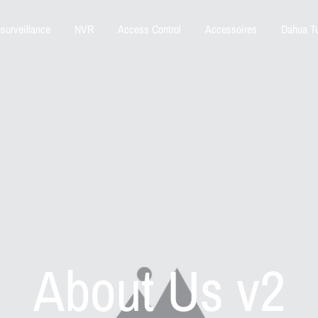
surveillance
NVR
Access Control
Accessoires
Dahua Tu
About Us v2