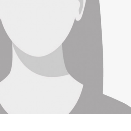
officia deserunt mollit anim id est laborum.
Jessica Perrin
CUSTOMER