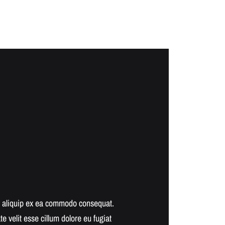
 ut aliquip ex ea commodo consequat.
Excepteur sint occaecat cupida
te velit esse cillum dolore eu fugiat
mollit anim id est laborum. Se